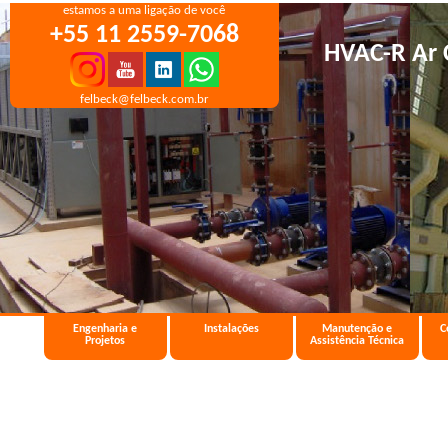
estamos a uma ligação de você
+55 11 2559-7068
HVAC-R Ar 
felbeck@felbeck.com.br
Engenharia e
Instalações
Manutenção e
C
Projetos
Assistência Técnica